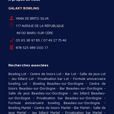
GALAXY BOWLING
YANN DE BRITO SILVA
117 AVENUE DE LA RÉPUBLIQUE
46130 BIARS-SUR-CÈRE
05 65 38 97 85 / 07 49 27 75 46
878 525 989 000 17
Recherches associées
Bowling Lot
-
Centre de loisirs Lot
-
Bar Lot
-
Salle de jeux Lot
-
Jeu billard Lot
-
Privatisation bar Lot
-
Formule anniversaire
bowling Lot
-
Bowling Beaulieu-sur-Dordogne
-
Centre de
loisirs Beaulieu-sur-Dordogne
-
Bar Beaulieu-sur-Dordogne
-
Salle de jeux Beaulieu-sur-Dordogne
-
Jeu billard Beaulieu-
sur-Dordogne
-
Privatisation bar Beaulieu-sur-Dordogne
-
Formule anniversaire bowling Beaulieu-sur-Dordogne
-
Bowling Martel
-
Centre de loisirs Martel
-
Bar Martel
-
Salle de
jeux Martel
-
Jeu billard Martel
-
Privatisation bar Martel
-