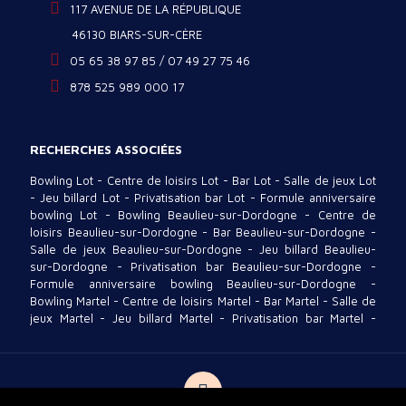
117 AVENUE DE LA RÉPUBLIQUE
46130 BIARS-SUR-CÈRE
05 65 38 97 85 / 07 49 27 75 46
878 525 989 000 17
RECHERCHES ASSOCIÉES
Bowling Lot
-
Centre de loisirs Lot
-
Bar Lot
-
Salle de jeux Lot
-
Jeu billard Lot
-
Privatisation bar Lot
-
Formule anniversaire
bowling Lot
-
Bowling Beaulieu-sur-Dordogne
-
Centre de
loisirs Beaulieu-sur-Dordogne
-
Bar Beaulieu-sur-Dordogne
-
Salle de jeux Beaulieu-sur-Dordogne
-
Jeu billard Beaulieu-
sur-Dordogne
-
Privatisation bar Beaulieu-sur-Dordogne
-
Formule anniversaire bowling Beaulieu-sur-Dordogne
-
Bowling Martel
-
Centre de loisirs Martel
-
Bar Martel
-
Salle de
jeux Martel
-
Jeu billard Martel
-
Privatisation bar Martel
-
Formule anniversaire bowling Martel
-
Bowling Gramat
-
Centre
de loisirs Gramat
-
Bar Gramat
-
Salle de jeux Gramat
-
Jeu
billard Gramat
-
Privatisation bar Gramat
-
Formule
anniversaire bowling Gramat
-
Bowling Argentat-sur-Dordogne
-
Centre de loisirs Argentat-sur-Dordogne
-
Bar Argentat-sur-