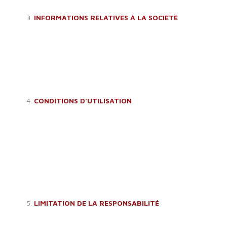
SIRET : 81739671600018
INFORMATIONS RELATIVES À LA SOCIÉTÉ
Raison sociale : GALAXY BOWLING
Adresse : 117 AVENUE DE LA RÉPUBLIQUE – 46130 BIARS-
SUR-CÈRE
Téléphone : 0565389785
E-mail : galaxybowling46[@]gmail.com
SIRET : 87852598900017
CONDITIONS D’UTILISATION
Le site est accessible par l’url
www.galaxybowling46.fr
Son utilisation est régie par les présentes conditions
générales. En utilisant le site, vous reconnaissez avoir pris
connaissance de ces conditions et les avoir acceptées.
Celles-ci pourront être modifiées à tout moment et sans
préavis par la société GALAXY BOWLING.
GALAXY BOWLING ne saurait être tenue pour responsable
en aucune manière d’une mauvaise utilisation du service.
LIMITATION DE LA RESPONSABILITÉ
Les informations contenues sur ce site sont aussi précises