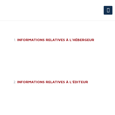
INFORMATIONS RELATIVES À L’HÉBERGEUR
Raison sociale : 1&1 IONOS SARL
Adresse : 7 PLACE DE LA GARE 57200 SARREGUEMINES –
France
Téléphone : 0970808911
E-mail : support@1and1.fr
SIRET : 43130377500016
INFORMATIONS RELATIVES À L’ÉDITEUR
Raison sociale : SAS CREACOM
Adresse : 23 boulevard de l’Europe 54500 Vandoeuvre les
Nancy
Téléphone : 0383961435
E-mail : contact@creacom-communication.fr